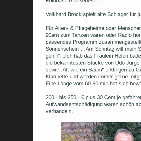
Polonäse Blankenese ...
Volkhard Brock spielt alte Schlager für 
Für Alten- & Pflegeheime oder Menschen
90ern zum Tanzen waren oder Radio hört
passendes Programm zusammengestellt
Sonnenschein“, „Am Sonntag will mein S
geh’n“, „Ich hab das Fräulein Helen bade
die bekanntesten Stücke von Udo Jürge
sowie „Alt wie ein Baum“ erklingen zu G
Klarinette und werden immer gerne mitg
Eine Länge vom 60-90 min hat sich bewä
200,- bis 250,- € plus 30 Cent je gefahr
Aufwandsentschädigung wären schön ab
verhandeln.